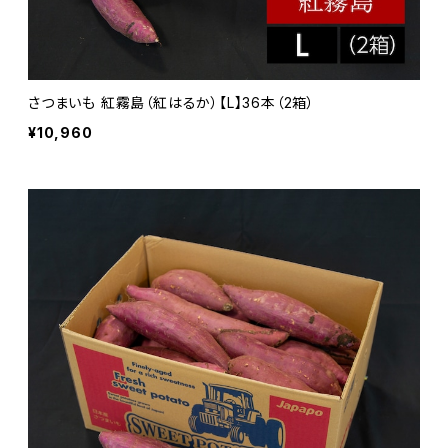
さつまいも 紅霧島（紅はるか）【L】36本（2箱）
¥10,960