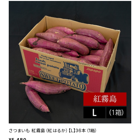
さつまいも 紅霧島（紅はるか）【L】36本（1箱）
¥5,480