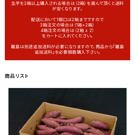
生芋を2箱以上購入される場合は（2箱）を選んで頂くと送料
が安くなります。
配送において1個口は2箱までですので
3箱注文の場合は（1箱+2箱）
4箱注文の場合は（2箱 x 2）
をカートに入れてください。
離島は別途追加送料が必要になりますので、商品から『離島
追加送料』を必要個数購入下さい。
商品リスト