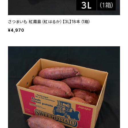
さつまいも 紅霧島（紅はるか）【3L】18本（1箱）
¥4,970