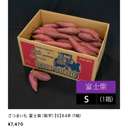
さつまいも 富士紫（紫芋）【S】84本（1箱）
¥7,470