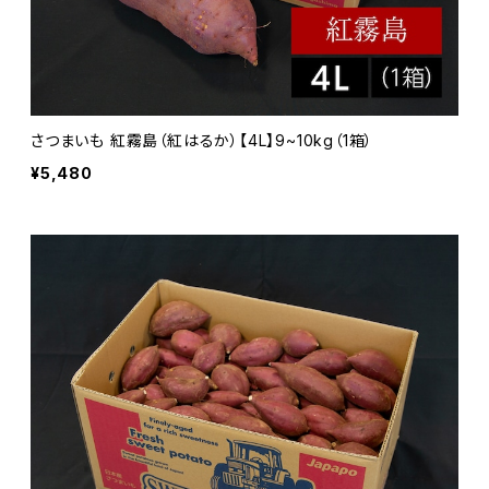
さつまいも 紅霧島（紅はるか）【4L】9~10kg（1箱）
¥5,480