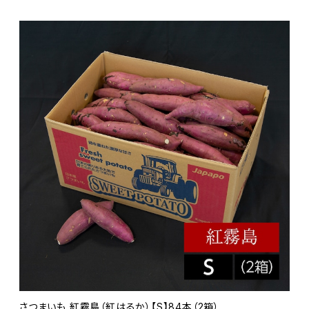
さつまいも 紅霧島（紅はるか）【S】84本（2箱）