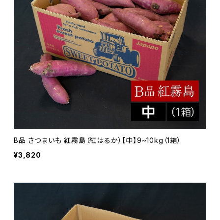
B品 さつまいも 紅霧島（紅はるか）【中】9~10kg（1箱）
¥3,820