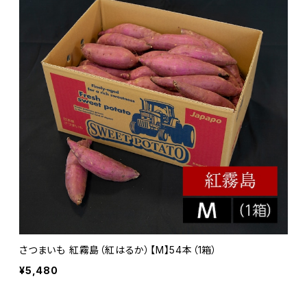
さつまいも 紅霧島（紅はるか）【M】54本（1箱）
¥5,480