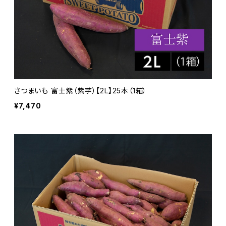
さつまいも 富士紫（紫芋）【2L】25本（1箱）
¥7,470