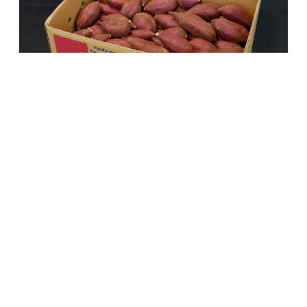
キーワードから探す
さつまいも 紅桜島（シルクスイート）【2S】9~10kg（2箱）
カテゴリから探す
¥9,940
法人（業務用・店舗）
SOLD OUT
個人（家庭用・ギフト）