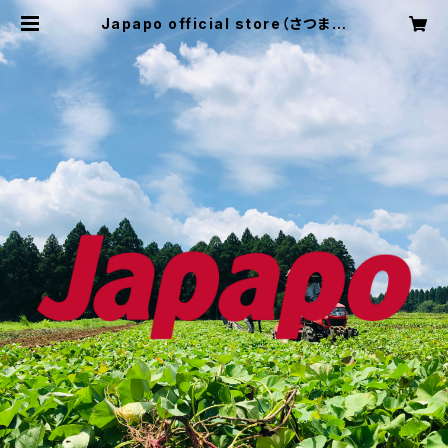
Japapo official store（さつまい
も 卸・通販）